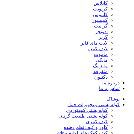
کایلاس
کریویت
کلموس
کمپسور
گرانیت
ادونچر
گربر
لایت مای فایر
لایف کمپ
ماموت
مانکی
مایژانگ
متفرقه
دکتلون
درباره ما
تماس با ما
پوشاک
کوله پشتی و تجهیزات حمل
کوله پشتی کوهنوردی
کوله پشتی طبیعت گردی
کیف کمری
کاور و کیف نظم دهنده
کیف کمک های اولیه و edc