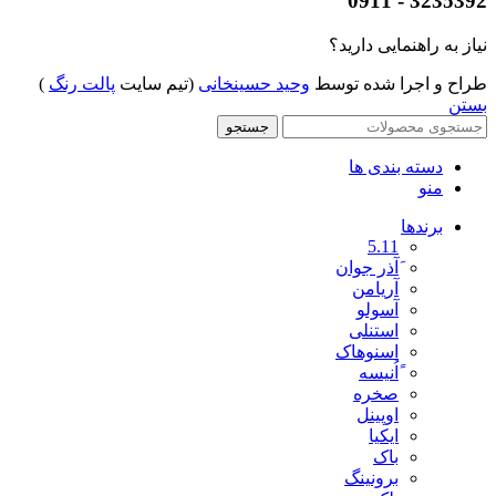
3235392 - 0911
نیاز به راهنمایی دارید؟
طراح و اجرا شده توسط
وحید حسینخانی
(تیم سایت
پالت رنگ
)
بستن
جستجو
دسته بندی ها
منو
برندها
5.11
َآذر جوان
آریامن
آسولو
استنلی
اسنوهاک
ًاُنیسه
صخره
اوپینل
ایکیا
باک
برونینگ