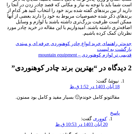
است شما باید با توجه به نیاز و مکانی که قصد چادر زدن در آنجا را
دارید از بین برندهای گفته شده برند خود را انتخاب کنید هر کدام از
برندهای ذکر شده خصوصیات مربوط به خود را دارند بعضی از آنها
ممکن است ظرفیت بزرگ‌تری داشته باشند یا لوازم و وسایل
اضافه‌تری داشته باشند. امیدواریم با این مقاله در خرید چادر مورد
نظرتان کمک کرده باشیم.
جدیدتر
راهنمای خرید انواع چادر کوهنوردی حرفه ای و مبتدی
بازگشت به لیست
قدیمی تر
لوازم کوهنوردی – mountain equipment
2 دیدگاه در “
بهترین برند چادر کوهنوردی
”
نیوشا
گفت:
18 آبان 1403 در 1:52 ق.ظ
مقالتونو کامل خوندم🙂 بسیار مفید و کامل بود ممنون.
پاسخ
کووری
گفت:
20 آبان 1403 در 10:53 ق.ظ