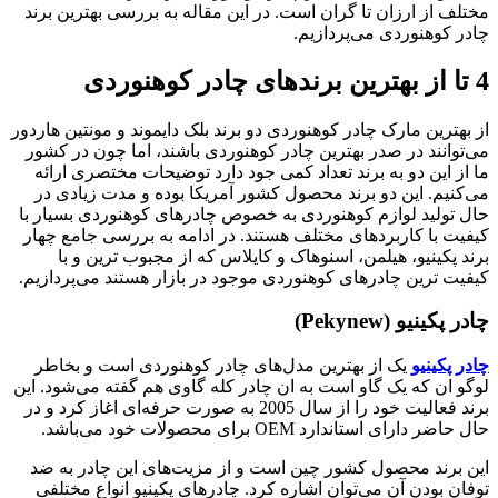
مختلف از ارزان تا گران است. در این مقاله به بررسی بهترین برند
چادر کوهنوردی می‌پردازیم.
4 تا از بهترین برندهای چادر کوهنوردی
از بهترین مارک چادر کوهنوردی دو برند بلک دایموند و مونتین هاردور
می‌توانند در صدر بهترین چادر کوهنوردی باشند، اما چون در کشور
ما از این دو به برند تعداد کمی جود دارد توضیحات مختصری ارائه
می‌کنیم. این دو برند محصول کشور آمریکا بوده و مدت زیادی در
حال تولید لوازم کوهنوردی به خصوص چادرهای کوهنوردی بسیار با
کیفیت با کاربردهای مختلف هستند. در ادامه به بررسی جامع چهار
برند پکینیو، هیلمن، اسنوهاک و کایلاس که از مجبوب ترین و با
کیفیت ترین چادرهای کوهنوردی موجود در بازار هستند می‌پردازیم.
چادر پکینیو (Pekynew)
چادر پکینیو
یک از بهترین مدل‌های چادر کوهنوردی است و بخاطر
لوگو ان که یک گاو است به ان چادر کله گاوی هم گفته می‌شود. این
برند فعالیت خود را از سال 2005 به صورت حرفه‌ای اغاز کرد و در
حال حاضر دارای استاندارد OEM برای محصولات خود می‌باشد.
این برند محصول کشور چین است و از مزیت‌های این چادر به ضد
توفان بودن آن می‌توان اشاره کرد. چادرهای پکینیو انواع مختلفی