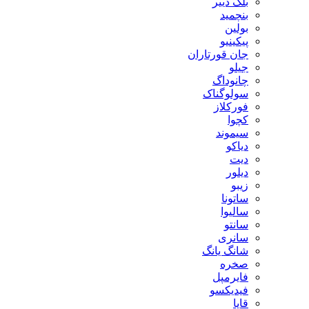
بلک دییر
بنچمید
بولین
پیکینیو
جان قورتاران
جیلو
چانوداگ
سولوگناک
فورکلاز
کچوا
سیموند
دیاکو
دیت
دیلور
زیبو
ساتونا
سالیوا
سانتو
سانری
شانگ یانگ
صخره
فایرمپل
فیدیکسو
قایا