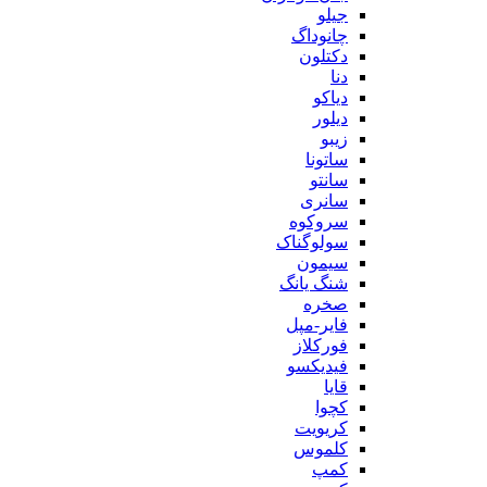
جیلو
چانوداگ
دکتلون
دنا
دیاکو
دیلور
زیبو
ساتونا
سانتو
سانری
سروکوه
سولوگناک
سیمون
شنگ یانگ
صخره
فایر-مپل
فورکلاز
فیدیکسو
قایا
کچوا
کریویت
کلموس
کمپ