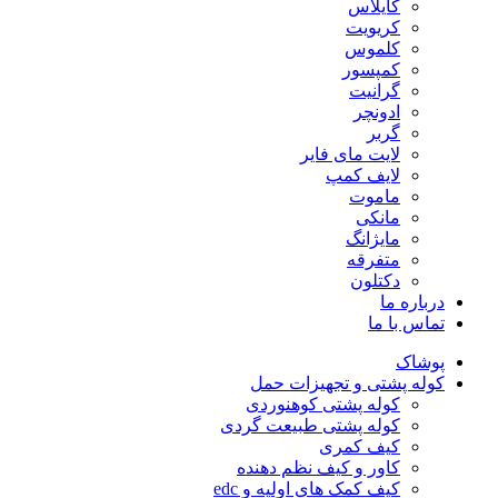
کایلاس
کریویت
کلموس
کمپسور
گرانیت
ادونچر
گربر
لایت مای فایر
لایف کمپ
ماموت
مانکی
مایژانگ
متفرقه
دکتلون
درباره ما
تماس با ما
پوشاک
کوله پشتی و تجهیزات حمل
کوله پشتی کوهنوردی
کوله پشتی طبیعت گردی
کیف کمری
کاور و کیف نظم دهنده
کیف کمک های اولیه و edc