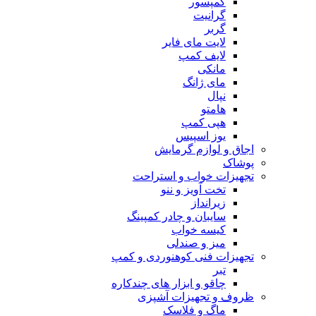
کمپسور
گرانیت
گربر
لایت مای فایر
لایف کمپ
مانکی
مای ژانگ
نپال
هامتو
هپی کمپ
یوز اسپیس
اجاق و لوازم گرمایش
پوشاک
تجهیزات خواب و استراحت
تخت آویز و ننو
زیرانداز
سایبان و چادر کمپینگ
کیسه خواب
میز و صندلی
تجهیزات فنی کوهنوردی و کمپ
تبر
چاقو و ابزار های چندکاره
ظروف و تجهیزات آشپزی
ماگ و فلاسک