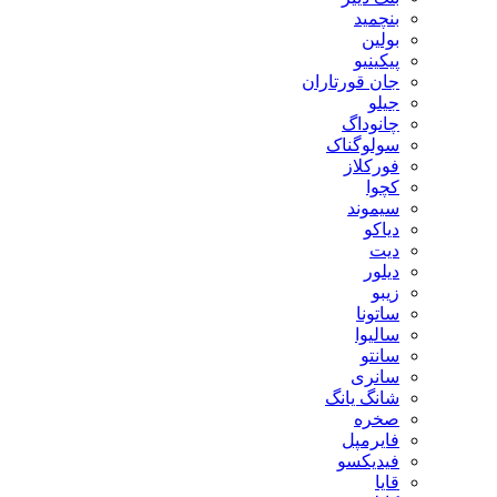
بنچمید
بولین
پیکینیو
جان قورتاران
جیلو
چانوداگ
سولوگناک
فورکلاز
کچوا
سیموند
دیاکو
دیت
دیلور
زیبو
ساتونا
سالیوا
سانتو
سانری
شانگ یانگ
صخره
فایرمپل
فیدیکسو
قایا