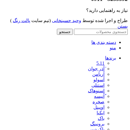
نیاز به راهنمایی دارید؟
طراح و اجرا شده توسط
وحید حسینخانی
(تیم سایت
پالت رنگ
)
بستن
جستجو
دسته بندی ها
منو
برندها
5.11
َآذر جوان
آریامن
آسولو
استنلی
اسنوهاک
ًاُنیسه
صخره
اوپینل
ایکیا
باک
برونینگ
بلک دییر