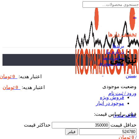
تخفیف دارها
برندها
درباره ما
تیناچی
تماس با ما
مجله کووَری
بستن
اعتبار هدیه:
0
تومان
وضعیت موجودی
اعتبار هدیه:
0
تومان
ورود / ثبت نام
فروش ویژه
موجود در انبار
فیلتر براساس قیمت:
علاقه مندی
حداقل قیمت
حداکثر قیمت
فیلتر
/
0
تومان