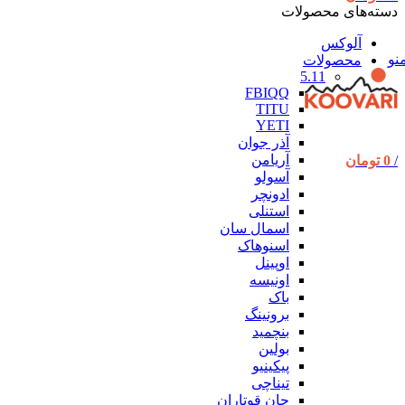
دسته‌های محصولات
آلوکس
نو
محصولات
5.11
FBIQQ
TITU
YETI
آذر جوان
آریامن
/
0
تومان
آسولو
ادونچر
استنلی
اسمال سان
اسنوهاک
اوپینل
اونیسه
باک
برونینگ
بنچمید
بولین
پیکینیو
تیناچی
جان قوتاران