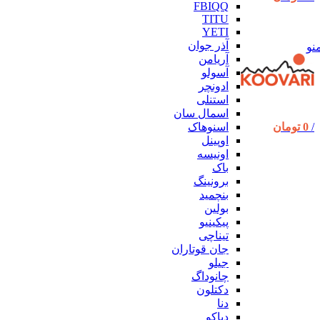
FBIQQ
TITU
YETI
آذر جوان
نو
آریامن
آسولو
ادونچر
استنلی
اسمال سان
اسنوهاک
/
0
تومان
اوپینل
اونیسه
باک
برونینگ
بنچمید
بولین
پیکینیو
تیناچی
جان قوتاران
جیلو
چانوداگ
دکتلون
دنا
دیاکو