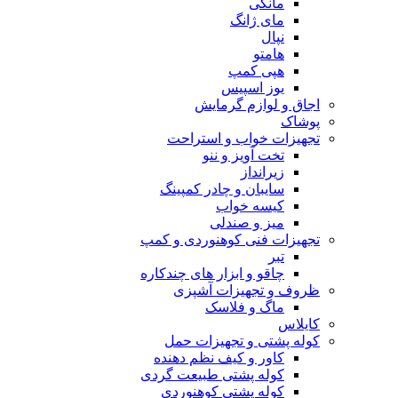
مانکی
مای ژانگ
نپال
هامتو
هپی کمپ
یوز اسپیس
اجاق و لوازم گرمایش
پوشاک
تجهیزات خواب و استراحت
تخت آویز و ننو
زیرانداز
سایبان و چادر کمپینگ
کیسه خواب
میز و صندلی
تجهیزات فنی کوهنوردی و کمپ
تبر
چاقو و ابزار های چندکاره
ظروف و تجهیزات آشپزی
ماگ و فلاسک
کایلاس
کوله پشتی و تجهیزات حمل
کاور و کیف نظم دهنده
کوله پشتی طبیعت گردی
کوله پشتی کوهنوردی