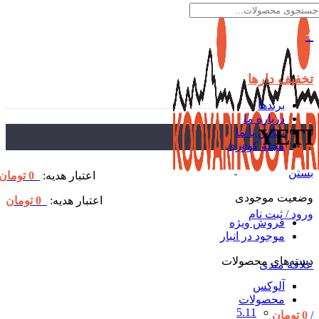
تخفیف دارها
برندها
درباره ما
YETI
تماس با ما
مجله کووَری
بستن
اعتبار هدیه:
0
تومان
وضعیت موجودی
اعتبار هدیه:
0
تومان
ورود / ثبت نام
فروش ویژه
موجود در انبار
دسته‌های محصولات
علاقه مندی
آلوکس
محصولات
5.11
/
0
تومان