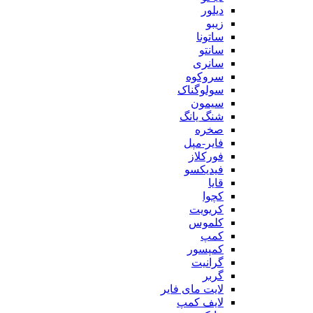
دیلور
زیبو
ساتونا
سانتو
سانری
سروکوه
سولوگناک
سیمون
شنگ یانگ
صخره
فایر-مپل
فورکلاز
فیدیکسو
قایا
کچوا
کریویت
کلموس
کمپ
کمپسور
گرانیت
گربر
لایت مای فایر
لایف کمپ