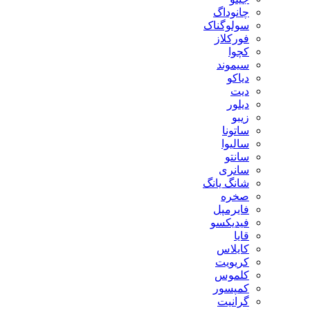
چانوداگ
سولوگناک
فورکلاز
کچوا
سیموند
دیاکو
دیت
دیلور
زیبو
ساتونا
سالیوا
سانتو
سانری
شانگ یانگ
صخره
فایرمپل
فیدیکسو
قایا
کایلاس
کریویت
کلموس
کمپسور
گرانیت