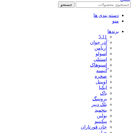
جستجو
دسته بندی ها
منو
برندها
5.11
َآذر جوان
آریامن
آسولو
استنلی
اسنوهاک
ًاُنیسه
صخره
اوپینل
ایکیا
باک
برونینگ
بلک دییر
بنچمید
بولین
پیکینیو
جان قورتاران
جیلو