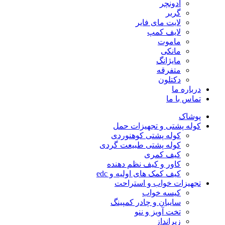
ادونچر
گربر
لایت مای فایر
لایف کمپ
ماموت
مانکی
مایژانگ
متفرقه
دکتلون
درباره ما
تماس با ما
پوشاک
کوله پشتی و تجهیزات حمل
کوله پشتی کوهنوردی
کوله پشتی طبیعت گردی
کیف کمری
کاور و کیف نظم دهنده
کیف کمک های اولیه و edc
تجهیزات خواب و استراحت
کیسه خواب
سایبان و چادر کمپینگ
تخت آویز و ننو
زیرانداز