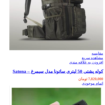
مقایسه
مشاهده سریع
افزودن به علاقه مندی
کوله پشتی 50 لیتری ساتونا مدل سیمرغ – Satona
7,820,000
تومان
اتمام موجودی