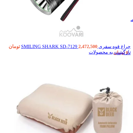
نو
چراغ قوه سفری SMILING SHARK SD-7129
2,472,500
تومان
بازگشت به محصولات
/
0
تومان