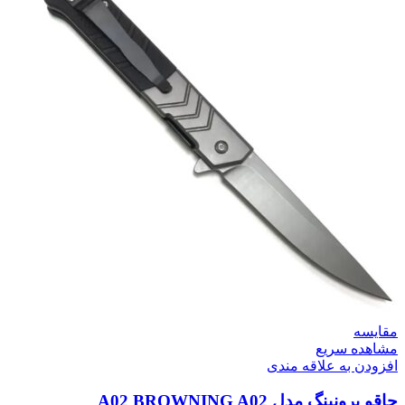
مقایسه
مشاهده سریع
افزودن به علاقه مندی
چاقو برونینگ مدل A02 BROWNING A02