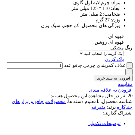
مواد: چرم لایه اول گاوی
ابعاد: 110 * 125 میلی متر
ضخامت: 2 میلی متر
وزن: 27 گرم
ویژگی های محصول: کم حجم، سبک وزن
قهوه ای
قهوه ای روشن
رنگ
مشکی
پاک کردن
غلاف کمربندی چرمی چاقو عدد
افزودن به سبد خرید
مقایسه
افزودن به علاقه مندی
20
نفر در حال مشاهده این محصول هستند!
شناسه محصول:
نامعلوم
دسته ها:
محصولات
,
چاقو و ابزار های
چندکاره
برند:
متفرقه
اشتراک گذاری:
توضیحات تکمیلی