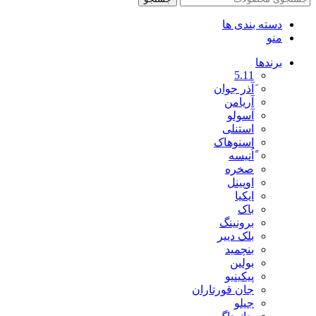
دسته بندی ها
منو
برندها
5.11
َآذر جوان
آریامن
آسولو
استنلی
اسنوهاک
ًاُنیسه
صخره
اوپینل
ایکیا
باک
برونینگ
بلک دییر
بنچمید
بولین
پیکینیو
جان قورتاران
جیلو