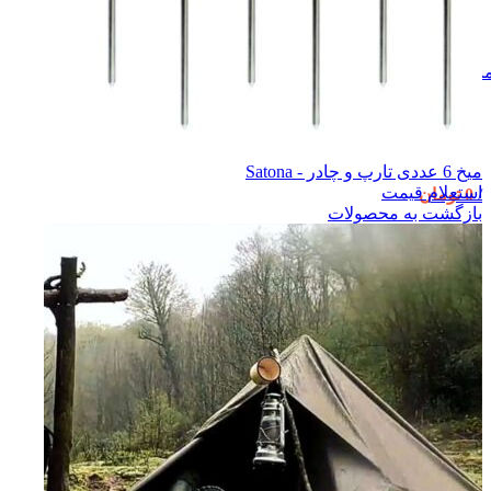
نو
میخ 6 عددی تارپ و چادر - Satona
استعلام قیمت
/
0
تومان
بازگشت به محصولات