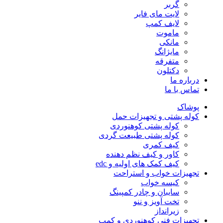
گربر
لایت مای فایر
لایف کمپ
ماموت
مانکی
مایژانگ
متفرقه
دکتلون
درباره ما
تماس با ما
پوشاک
کوله پشتی و تجهیزات حمل
کوله پشتی کوهنوردی
کوله پشتی طبیعت گردی
کیف کمری
کاور و کیف نظم دهنده
کیف کمک های اولیه و edc
تجهیزات خواب و استراحت
کیسه خواب
سایبان و چادر کمپینگ
تخت آویز و ننو
زیرانداز
تجهیزات فنی کوهنوردی و کمپ