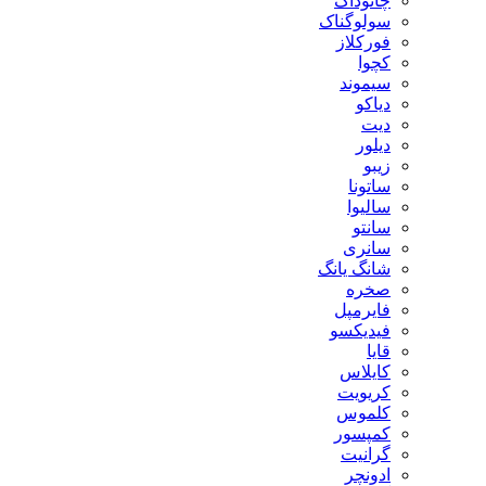
چانوداگ
سولوگناک
فورکلاز
کچوا
سیموند
دیاکو
دیت
دیلور
زیبو
ساتونا
سالیوا
سانتو
سانری
شانگ یانگ
صخره
فایرمپل
فیدیکسو
قایا
کایلاس
کریویت
کلموس
کمپسور
گرانیت
ادونچر