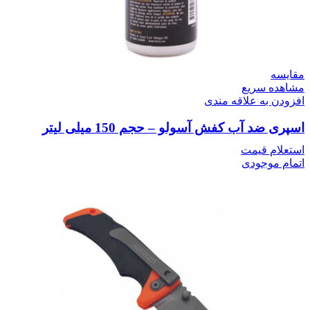
مقایسه
مشاهده سریع
افزودن به علاقه مندی
اسپری ضد آب کفش آسولو – حجم 150 میلی لیتر
استعلام قیمت
اتمام موجودی