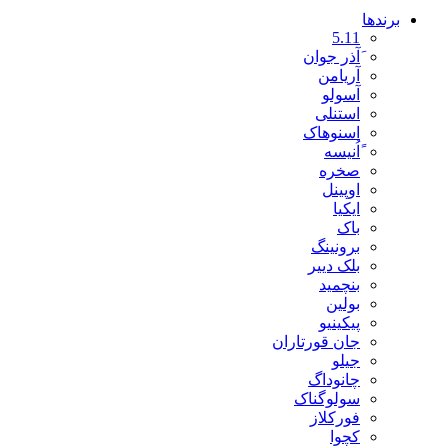
برندها
5.11
َآذر جوان
آریامن
آسولو
استنلی
اسنوهاک
ًاُنیسه
صخره
اوپینل
ایکیا
باک
برونینگ
بلک دییر
بنچمید
بولین
پیکینیو
جان قورتاران
جیلو
چانوداگ
سولوگناک
فورکلاز
کچوا