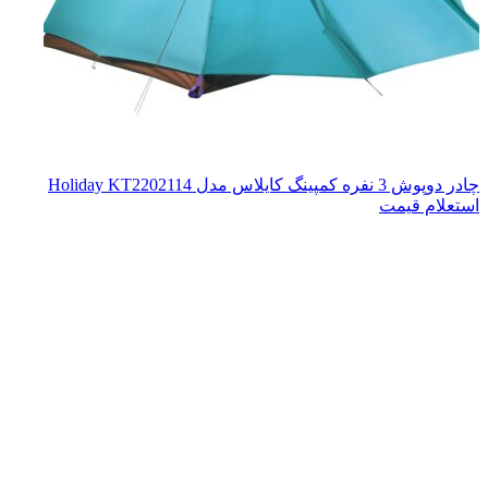
چادر دوپوش 3 نفره کمپینگ کایلاس مدل Holiday KT2202114
استعلام قیمت