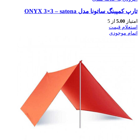
تارپ کمپینگ ساتونا مدل ONYX 3×3 – satona
امتیاز
5.00
از 5
استعلام قیمت
اتمام موجودی