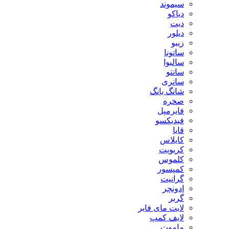
سیموند
دیاکو
دیت
دیلور
زیبو
ساتونا
سالیوا
سانتو
سانری
شانگ یانگ
صخره
فایرمپل
فیدیکسو
قایا
کایلاس
کریویت
کلموس
کمپسور
گرانیت
ادونچر
گربر
لایت مای فایر
لایف کمپ
ماموت