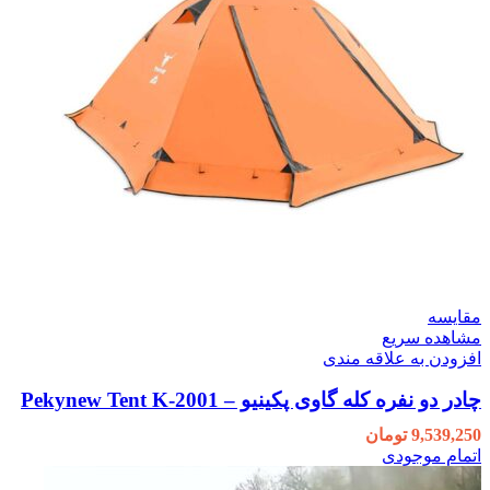
مقایسه
مشاهده سریع
افزودن به علاقه مندی
چادر دو نفره کله گاوی پکینیو – Pekynew Tent K-2001
9,539,250
تومان
اتمام موجودی