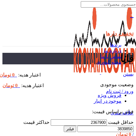
تخفیف دارها
برندها
درباره ما
قایا
تماس با ما
مجله کووَری
بستن
اعتبار هدیه:
0
تومان
وضعیت موجودی
اعتبار هدیه:
0
تومان
ورود / ثبت نام
فروش ویژه
موجود در انبار
فیلتر براساس قیمت:
علاقه مندی
حداقل قیمت
حداکثر قیمت
فیلتر
/
0
تومان