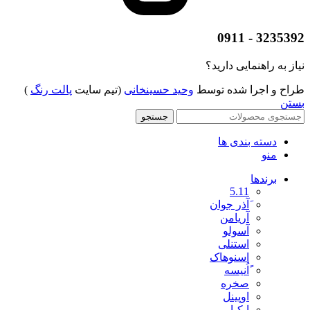
3235392 - 0911
نیاز به راهنمایی دارید؟
طراح و اجرا شده توسط
وحید حسینخانی
(تیم سایت
پالت رنگ
)
بستن
جستجو
دسته بندی ها
منو
برندها
5.11
َآذر جوان
آریامن
آسولو
استنلی
اسنوهاک
ًاُنیسه
صخره
اوپینل
ایکیا