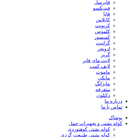
فایرمپل
فیدیکسو
قایا
کایلاس
کریویت
کلموس
کمپسور
گرانیت
ادونچر
گربر
لایت مای فایر
لایف کمپ
ماموت
مانکی
مایژانگ
متفرقه
دکتلون
درباره ما
تماس با ما
پوشاک
کوله پشتی و تجهیزات حمل
کوله پشتی کوهنوردی
کوله پشتی طبیعت گردی