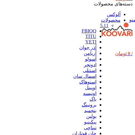
دسته‌های محصولات
آلوکس
نو
محصولات
5.11
FBIQQ
TITU
YETI
آذر جوان
آریامن
/
0
تومان
آسولو
ادونچر
استنلی
اسمال سان
اسنوهاک
اوپینل
اونیسه
باک
برونینگ
بنچمید
بولین
پیکینیو
تیناچی
جان قوتاران