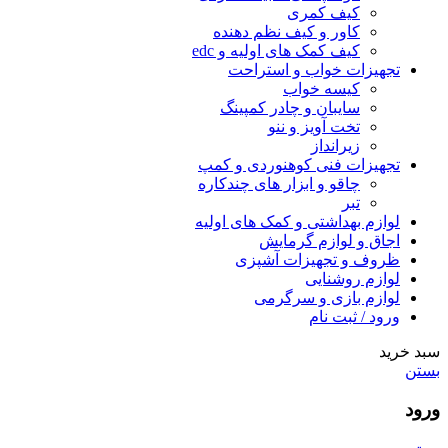
کیف کمری
کاور و کیف نظم دهنده
کیف کمک های اولیه و edc
تجهیزات خواب و استراحت
کیسه خواب
سایبان و چادر کمپینگ
تخت آویز و ننو
زیرانداز
تجهیزات فنی کوهنوردی و کمپ
چاقو و ابزار های چندکاره
تبر
لوازم بهداشتی و کمک های اولیه
اجاق و لوازم گرمایش
ظروف و تجهیزات آشپزی
لوازم روشنایی
لوازم بازی و سرگرمی
ورود / ثبت نام
سبد خرید
بستن
ورود