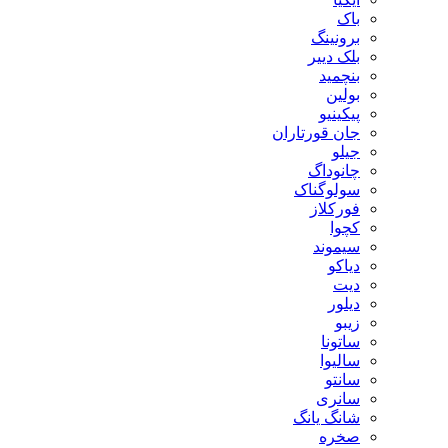
باک
برونینگ
بلک دییر
بنچمید
بولین
پیکینیو
جان قورتاران
جیلو
چانوداگ
سولوگناک
فورکلاز
کچوا
سیموند
دیاکو
دیت
دیلور
زیبو
ساتونا
سالیوا
سانتو
سانری
شانگ یانگ
صخره