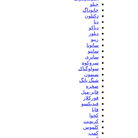
جیلو
چانوداگ
دکتلون
دنا
دیاکو
دیلور
زیبو
ساتونا
سانتو
سانری
سروکوه
سولوگناک
سیمون
شنگ یانگ
صخره
فایر-مپل
فورکلاز
فیدیکسو
قایا
کچوا
کریویت
کلموس
کمپ