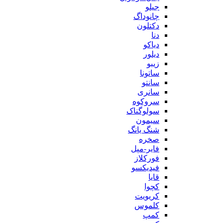
جیلو
چانوداگ
دکتلون
دنا
دیاکو
دیلور
زیبو
ساتونا
سانتو
سانری
سروکوه
سولوگناک
سیمون
شنگ یانگ
صخره
فایر-مپل
فورکلاز
فیدیکسو
قایا
کچوا
کریویت
کلموس
کمپ