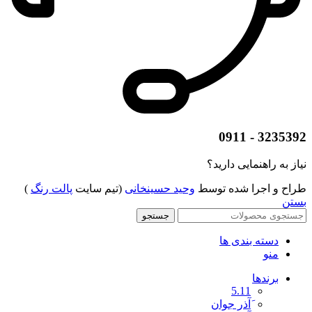
3235392 - 0911
نیاز به راهنمایی دارید؟
طراح و اجرا شده توسط
وحید حسینخانی
(تیم سایت
پالت رنگ
)
بستن
جستجو
دسته بندی ها
منو
برندها
5.11
َآذر جوان