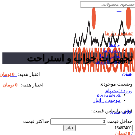
تخفیف دارها
برندها
درباره ما
تجهیزات خواب و استراحت
تماس با ما
مجله کووَری
بستن
اعتبار هدیه:
0
تومان
وضعیت موجودی
اعتبار هدیه:
0
تومان
ورود / ثبت نام
فروش ویژه
موجود در انبار
فیلتر براساس قیمت:
علاقه مندی
حداقل قیمت
حداکثر قیمت
فیلتر
/
0
تومان