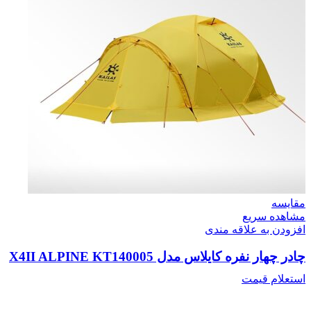
مقایسه
مشاهده سریع
افزودن به علاقه مندی
چادر چهار نفره کایلاس مدل X4II ALPINE KT140005
استعلام قیمت