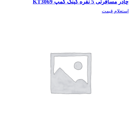
چادر مسافرتی 5 نفره کینگ کمپ KT3069
استعلام قیمت