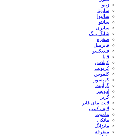
زیبو
ساتونا
سالیوا
سانتو
سانری
شانگ یانگ
صخره
فایرمپل
فیدیکسو
قایا
کایلاس
کریویت
کلموس
کمپسور
گرانیت
ادونچر
گربر
لایت مای فایر
لایف کمپ
ماموت
مانکی
مایژانگ
متفرقه