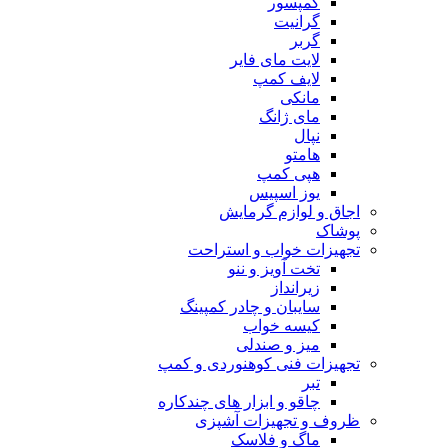
کمپسور
گرانیت
گربر
لایت مای فایر
لایف کمپ
مانکی
مای ژانگ
نپال
هامتو
هپی کمپ
یوز اسپیس
اجاق و لوازم گرمایش
پوشاک
تجهیزات خواب و استراحت
تخت آویز و ننو
زیرانداز
سایبان و چادر کمپینگ
کیسه خواب
میز و صندلی
تجهیزات فنی کوهنوردی و کمپ
تبر
چاقو و ابزار های چندکاره
ظروف و تجهیزات آشپزی
ماگ و فلاسک