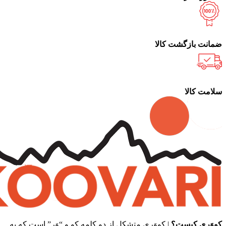
ضمانت بازگشت کالا
سلامت کالا
کووَری کیست؟
| کووَری متشکل از دو کلمه کو و “وَر” است که به