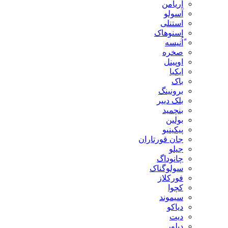
آریامن
آسولو
استنلی
اسنوهاک
ًاُنیسه
صخره
اوپینل
ایکیا
باک
برونینگ
بلک دییر
بنچمید
بولین
پیکینیو
جان قورتاران
جیلو
چانوداگ
سولوگناک
فورکلاز
کچوا
سیموند
دیاکو
دیت
دیلور