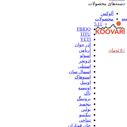
دسته‌های محصولات
آلوکس
نو
محصولات
5.11
FBIQQ
TITU
YETI
آذر جوان
آریامن
/
0
تومان
آسولو
ادونچر
استنلی
اسمال سان
اسنوهاک
اوپینل
اونیسه
باک
برونینگ
بنچمید
بولین
پیکینیو
تیناچی
جان قوتاران