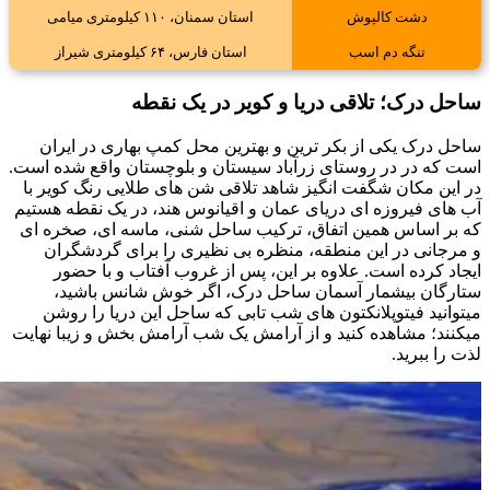
دشت کالپوش
استان سمنان، ۱۱۰ کیلومتری میامی
تنگه دم اسب
استان فارس، ۶۴ کیلومتری شیراز
ساحل درک؛ تلاقی دریا و کویر در یک نقطه
ساحل درک یکی از بکر ترین و بهترین محل کمپ بهاری در ایران
است که در در روستای زرآباد سیستان و بلوچستان واقع شده است.
در این مکان شگفت انگیز شاهد تلاقی شن های طلایی رنگ کویر با
آب های فیروزه ای دریای عمان و اقیانوس هند، در یک نقطه هستیم
که بر اساس همین اتفاق، ترکیب ساحل شنی، ماسه ای، صخره ای
و مرجانی در این منطقه، منظره بی نظیری را برای گردشگران
ایجاد کرده است. علاوه بر این، پس از غروب آفتاب و با حضور
ستارگان بیشمار آسمان ساحل درک، اگر خوش شانس باشید،
میتوانید فیتوپلانکتون های شب تابی که ساحل این دریا را روشن
میکنند؛ مشاهده کنید و از آرامش یک شب آرامش بخش و زیبا نهایت
لذت را ببرید.