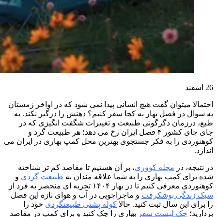
26
اسفند
احتمالا میتوان گفت هیچ انسانی پیدا نمی شود که در اواخر زمستان
به سوال در فصل بهار به کجا سفر کنیم؟ ذهنش را درگیر نکند. به
طبع، درزمان دگرگونی طبیعت و تغییرات شگفت انگیزی که در
جای جای کشور ۴ فصل ایران رخ می دهد؛ هر طبیعت گرد و
کوهنوردی را به فکر جستجوی بهترین محل کمپ بهاری در ایران می
اندازد.
در نتیجه، در
مجله کووری
، بر آن هستیم تا مقاصد کم تر شناخته
شده برای کمپ بهاری را به شما علاقه مندان به
طبیعت گردی
و
کوهنوردی معرفی کنیم تا در بهار ۱۴۰۴ تجربه ای منحصر به فرد از
سبک زندگی بوشکرفت
و ماجراجویی در آب و هوای تازه این فصل
را برای این سال ثبت کنید. حالا
کوله پشتی طبیعتگردی
خود را
بردارید؛
چک لیست سفر
بهاری را چک کنید و برای کمپ در مقاصد