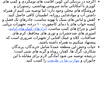
اگرچه در نزدیکی این کویر، اقامت های بومگردی و کمپ های
کویری با امکاناتی مانند سرویس بهداشتی، رستوران و
فروشگاه های محلی وجود دارد؛ اما توصیه می کنیم از همراه
داشتن آب و موادغذایی روزانه، اطمینان کافی حاصل کنید.
کفش و لباس های سبک با تهویه مناسب، چادرهای تک فصل و
کیسه خواب های با دمای کامفورت ۱۰ درجه، تجهیزات برپایی
آتش و چراغ های کمپ مناسب،
ابزارهای کمک های اولیه
،
اسپری های ضدحشرات و توری های محافظ، کرم های
ضدآفتاب، کلاه و عینک آفتابی از تجهیزات ضروری است که
پیشنهاد میکنیم به همراه داشته یاشید.
حیات وحش این منطقه عمدتا شامل خزندگان، پرندگان
شکاری، گرگ ها، کفتار، روباه و گربه های شنی است؛
درنتیجه توصیه می شود آمادگی لازم برای مقابله با این
جانوران و
مهارت بقا در طبیعت
را کسب کنید.