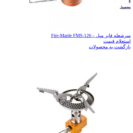
0
/
0
تومان
محصول
سرشعله فایر مپل – Fire-Maple FMS-126
استعلام قیمت
بازگشت به محصولات