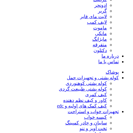
ادونچر
گربر
لایت مای فایر
لایف کمپ
ماموت
مانکی
مایژانگ
متفرقه
دکتلون
درباره ما
تماس با ما
پوشاک
کوله پشتی و تجهیزات حمل
کوله پشتی کوهنوردی
کوله پشتی طبیعت گردی
کیف کمری
کاور و کیف نظم دهنده
کیف کمک های اولیه و edc
تجهیزات خواب و استراحت
کیسه خواب
سایبان و چادر کمپینگ
تخت آویز و ننو