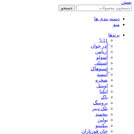
بستن
جستجو
دسته بندی ها
منو
برندها
5.11
َآذر جوان
آریامن
آسولو
استنلی
اسنوهاک
ًاُنیسه
صخره
اوپینل
ایکیا
باک
برونینگ
بلک دییر
بنچمید
بولین
پیکینیو
جان قورتاران