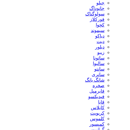
جیلو
چانوداگ
سولوگناک
فورکلاز
کچوا
سیموند
دیاکو
دیت
دیلور
زیبو
ساتونا
سالیوا
سانتو
سانری
شانگ یانگ
صخره
فایرمپل
فیدیکسو
قایا
کایلاس
کریویت
کلموس
کمپسور
گرانیت