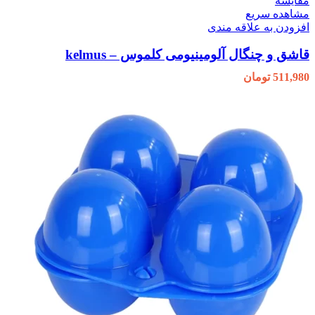
مقایسه
مشاهده سریع
افزودن به علاقه مندی
قاشق و چنگال آلومینیومی کلموس – kelmus
511,980
تومان