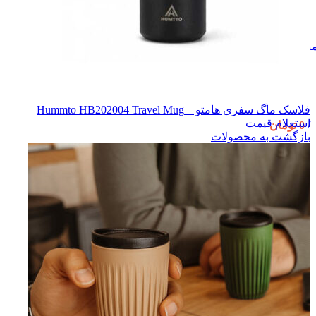
نو
فلاسک ماگ سفری هامتو – Hummto HB202004 Travel Mug
استعلام قیمت
/
0
تومان
بازگشت به محصولات