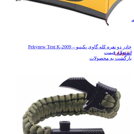
نو
چادر دو نفره کله گاوی پکینیو – Pekynew Tent K-2009
استعلام قیمت
/
0
تومان
بازگشت به محصولات