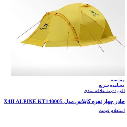
مقایسه
مشاهده سریع
افزودن به علاقه مندی
چادر چهار نفره کایلاس مدل X4II ALPINE KT140005
استعلام قیمت