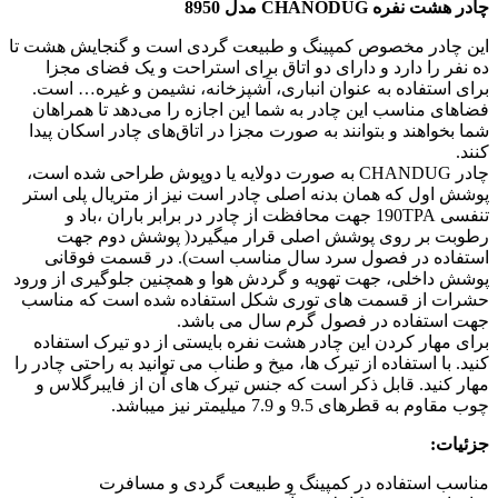
چادر هشت نفره CHANODUG مدل 8950
این چادر مخصوص کمپینگ و طبیعت گردی است و گنجایش هشت تا
ده نفر را دارد و دارای دو اتاق برای استراحت و یک فضای مجزا
برای استفاده به عنوان انباری، آشپزخانه، نشیمن و غیره… است.
فضاهای مناسب این چادر به شما این اجازه را می‌دهد تا همراهان
شما بخواهند و بتوانند به صورت مجزا در اتاق‌های چادر اسکان پیدا
کنند.
چادر CHANDUG به صورت دولایه یا دوپوش طراحی شده است،
پوشش اول که همان بدنه اصلی چادر است نیز از متریال پلی استر
تنفسی 190TPA جهت محافظت از چادر در برابر باران ،باد و
رطوبت بر روی پوشش اصلی قرار میگیرد( پوشش دوم جهت
استفاده در فصول سرد سال مناسب است). در قسمت فوقانی
پوشش داخلی، جهت تهویه و گردش هوا و همچنین جلوگیری از ورود
حشرات از قسمت های توری شکل استفاده شده است که مناسب
جهت استفاده در فصول گرم سال می باشد.
برای مهار کردن این چادر هشت نفره بایستی از دو تیرک استفاده
کنید. با استفاده از تیرک ها، میخ و طناب می توانید به راحتی چادر را
مهار کنید. قابل ذکر است که جنس تیرک های آن از فایبرگلاس و
چوب مقاوم به قطرهای 9.5 و 7.9 میلیمتر نیز میباشد.
جزئیات:
مناسب استفاده در کمپینگ و طبیعت گردی و مسافرت