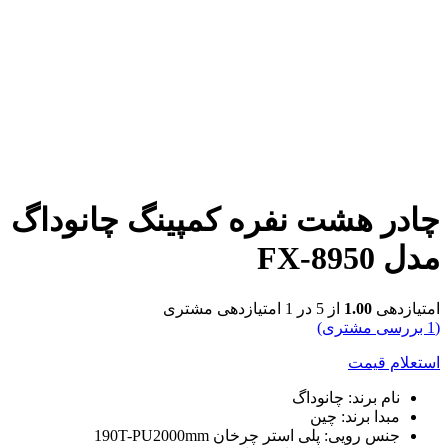
بزرگنمایی تصویر
چادر هشت نفره کمپینگ چانوداگ
مدل FX-8950
امتیازدهی
1.00
از 5 در
1
امتیازدهی مشتری
(
1
بررسی مشتری)
استعلام قیمت
نام برند: چانوداگ
مبدا برند: چین
جنس رویی: پلی استر چرخان 190T-PU2000mm