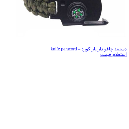
دستبند چاقو دار پاراکورد – knife paracord
استعلام قیمت
-30%
اتمام موجودی