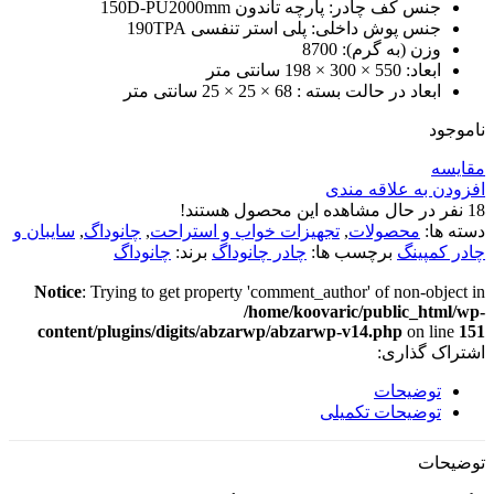
جنس کف چادر: پارچه تاندون 150D-PU2000mm
جنس پوش داخلی: پلی استر تنفسی 190TPA
وزن (به گرم): 8700
ابعاد: 550 × 300 × 198 سانتی متر
ابعاد در حالت بسته : 68 × 25 × 25 سانتی متر
ناموجود
مقایسه
افزودن به علاقه مندی
18
نفر در حال مشاهده این محصول هستند!
دسته ها:
محصولات
,
تجهیزات خواب و استراحت
,
چانوداگ
,
سایبان و
چادر کمپینگ
برچسب ها:
چادر چانوداگ
برند:
چانوداگ
Notice
: Trying to get property 'comment_author' of non-object in
/home/koovaric/public_html/wp-
content/plugins/digits/abzarwp/abzarwp-v14.php
on line
151
اشتراک گذاری:
توضیحات
توضیحات تکمیلی
توضیحات