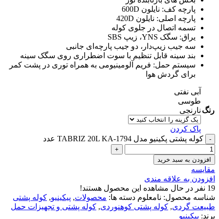
پارچه کف: نایلون 600D
پارچه اصلی: نایلون 420D
تسمه اتصال در جلوی کوله
یراق: سگک YNS، زیپ SBS
سه جیب زیپ‌دار، دو جیب پارچه‌ای جانبی
بند سینه قابل تنظیم با سوت اضطراری روی سگک سینه
سیستم حمل: فریم آلومینیومی به همراه توری در پشت کمر
برای گردش هوا
آبی نفتی
طوسی
رنگ
نارنجی
پاک کردن
کوله پشتی پکینیو مدل TABRIZ 20L KA-1794 عدد
افزودن به سبد خرید
مقایسه
افزودن به علاقه مندی
19
نفر در حال مشاهده این محصول هستند!
شناسه محصول:
نامعلوم
دسته ها:
محصولات
,
پیکینیو
,
کوله پشتی
طبیعت گردی
,
کوله پشتی کوهنوردی
,
کوله پشتی و تجهیزات حمل
برند:
پیکینیو