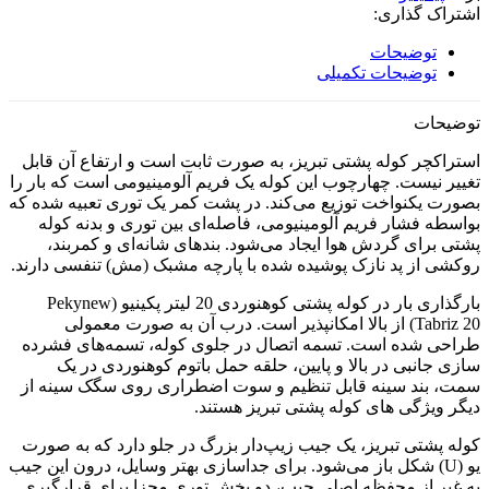
اشتراک گذاری:
توضیحات
توضیحات تکمیلی
توضیحات
استراکچر کوله پشتی تبریز، به صورت ثابت است و ارتفاع آن قابل
تغییر نیست. چهارچوب این کوله یک فریم آلومینیومی است که بار را
بصورت یکنواخت توزیع می‌کند. در پشت کمر یک توری تعبیه شده که
بواسطه فشار فریم آلومینیومی، فاصله‌ای بین توری و بدنه کوله
پشتی برای گردش هوا ایجاد می‌شود. بندهای شانه‌ای و کمربند،
روکشی از پد نازک پوشیده شده با پارچه مشبک (مش) تنفسی دارند.
بارگذاری بار در کوله پشتی کوهنوردی 20 لیتر پکینیو (Pekynew
Tabriz 20) از بالا امکانپذیر است. درب آن به صورت معمولی
طراحی شده است. تسمه اتصال در جلوی کوله، تسمه‌های فشرده
سازی جانبی در بالا و پایین، حلقه حمل باتوم کوهنوردی در یک
سمت، بند سینه قابل تنظیم و سوت اضطراری روی سگک سینه از
دیگر ویژگی های کوله پشتی تبریز هستند.
کوله پشتی تبریز، یک جیب زیپ‌دار بزرگ در جلو دارد که به صورت
یو (U) شکل باز می‌شود. برای جداسازی بهتر وسایل، درون این جیب
به غیر از محفظه اصلی جیب، دو بخش توری مجزا برای قرارگیری