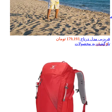
نو
فریزبی مدل درتاج
179,193
تومان
بازگشت به محصولات
/
0
تومان