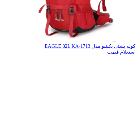
کوله پشتی پکینیو مدل EAGLE 32L KA-1713
استعلام قیمت
اتمام موجودی