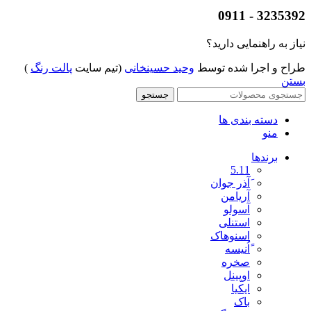
3235392 - 0911
نیاز به راهنمایی دارید؟
طراح و اجرا شده توسط
وحید حسینخانی
(تیم سایت
پالت رنگ
)
بستن
جستجو
دسته بندی ها
منو
برندها
5.11
َآذر جوان
آریامن
آسولو
استنلی
اسنوهاک
ًاُنیسه
صخره
اوپینل
ایکیا
باک