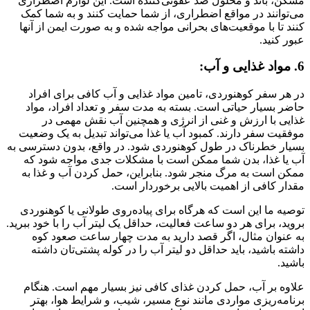
مسکن، باند و محلول ضد عفونی‌کننده است. این لوازم اضطراری
می‌توانند در مواقع اضطراری، از شما حمایت کنند و به شما کمک
کنند تا با موقعیت‌های بحرانی مواجه شده و به صورت ایمن از آنها
عبور کنید.
6. مواد غذایی و آب:
در هر سفر کوهنوردی، تامین مواد غذایی و آب کافی برای افراد
حاضر بسیار حیاتی است. بسته به مدت سفر و تعداد افراد، مواد
غذایی با ارزش و غنی از انرژی و همچنین آب نقش مهمی در
موفقیت سفر دارند. کمبود آب یا غذا می‌تواند تبدیل به یک وضعیت
بسیار خطرناک در طول کوهنوردی شود. در واقع، بدون دسترسی به
آب یا غذا، بدن شما ممکن است با مشکلات جدی مواجه شود که
ممکن است به مرگ منجر شود. بنابراین، حمل کردن آب و غذا به
مقدار کافی از اهمیت بالایی برخوردار است.
توصیه ما این است که هرگاه برای پیاده‌روی طولانی یا کوهنوردی
بروید، برای هر دو ساعت فعالیت، حداقل یک لیتر آب را با خود ببرید.
به عنوان مثال، اگر قصد دارید به مدت چهار ساعت صعود کوه
داشته باشید، باید حداقل دو لیتر آب را در کوله پشتی‌تان داشته
باشید.
علاوه بر آب، حمل کردن غذای کافی نیز بسیار مهم است. هنگام
برنامه‌ریزی مواردی مانند نوع مسیر، شیب، و شرایط هوا، بهتر