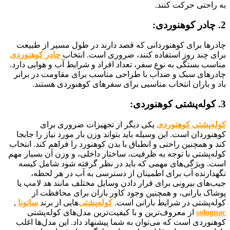
به راحتی حرکت کنند.
2. چادر کوهنوردی:
چادرها برای کوهنوردانی که قصد دارند در طول مسیر از طبیعت
برای چند روز استفاده کنند، ضروری است. انتخاب
چادر کوهنوردی
مناسب بستگی به نوع سفر، تعداد افراد و شرایط آب و هوایی دارد.
چادرهای سبک و ضدآب با طراحی مناسب برای مقاومت در برابر
باد و باران انتخاب مناسبی برای سفرهای کوهنوردی هستند.
3. کوله‌پشتی کوهنوردی:
کوله‌پشتی کوهنوردی
یکی دیگر از تجهیزات ضروری برای
کوهنوردان است. این وسیله باید بتواند وزن بار مورد نیاز را جابجا
کند و همچنین راحتی و انطباق با بدن کوهنورد را فراهم کند. انتخاب
کوله‌پشتی با توجه به ظرفیت، ساختار داخلی، و وزن آن بسیار مهم
است. ویژگی‌های مهمی که باید در نظر گرفته شود شامل کیسه
نگهدارنده آب برای اطمینان از دسترسی به آب در هر لحظه،
جیب‌های بیرونی برای قرار دادن وسایل مختلف مانند هد لامپ یا
پوشاک بارانی، و همچنین وجود کاور باران برای محافظت از
کوله‌پشتی در شرایط بارانی است.
کوله‌پشتی‌
هایی از برند
ساتونا
,
solognac
از معروف‌ترین و با کیفیت‌ترین مدل‌های کوله‌پشتی
کوهنوردی است که می‌توان به شما پیشنهاد داد. این مدل‌ها اغلب