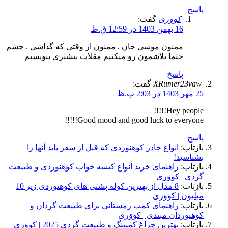
پاسخ
کووری
گفت:
16 بهمن 1403 در 12:59 ق.ظ
ممنون موسی جان . ممنون از وقتی که گذاشی . چشم
حتما تلاشمون رو میکنیم مقلات بیشتری بنویسیم
پاسخ
XRumer23vaw
گفت:
25 مهر 1403 در 2:03 ب.ظ
Hey people!!!!!
Good mood and good luck to everyone!!!!!
پاسخ
بازتاب:
انواع چادر کوهنوردی که قبل از سفر باید آنها را
بشناسید!
بازتاب:
راهنمای خرید انواع کیسه خواب کوهنوردی و طبیعت
گردی | کووَری
بازتاب:
8 مدل از بهترین کوله پشتی های کوهنوردی زیر 10
میلیون | کووَری
بازتاب:
راهنمای کمپ زمستانی برای طبیعت گردان و
کوهنوردان مبتدی | کووَری
بازتاب:
بهترین چراغ کمپینگ و طبیعت گردی 2025 | کووَری